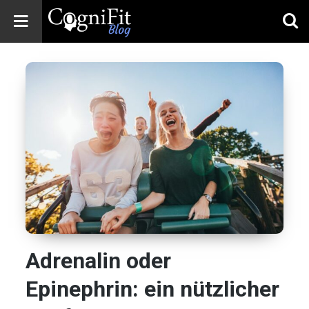
CogniFit
Blog: Brain
Health
News
Brain Training,
Mental Health, and
Wellness
Adrenalin oder
Epinephrin: ein nützlicher