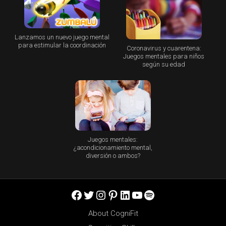
Lanzamos un nuevo juego mental
para estimular la coordinación
Coronavirus y cuarentena:
Juegos mentales para niños
según su edad
Juegos mentales:
¿acondicionamiento mental,
diversión o ambos?
Facebook
Twitter
Instagram
Pinterest
LinkedIn
YouTube
Spotify
About CogniFit