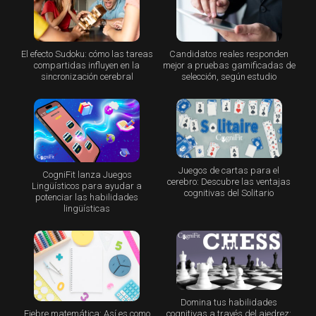
El efecto Sudoku: cómo las tareas
Candidatos reales responden
compartidas influyen en la
mejor a pruebas gamificadas de
sincronización cerebral
selección, según estudio
Juegos de cartas para el
CogniFit lanza Juegos
cerebro: Descubre las ventajas
Lingüísticos para ayudar a
cognitivas del Solitario
potenciar las habilidades
lingüísticas
Domina tus habilidades
Fiebre matemática: Así es como
cognitivas a través del ajedrez: