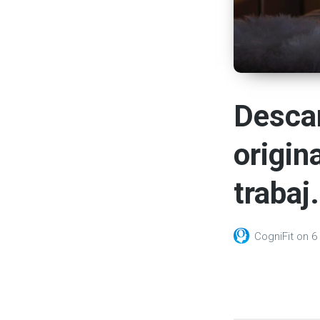
Descar
origin
trabaj.
CogniFit
on
6