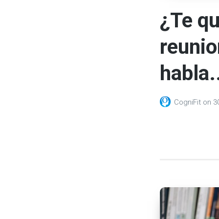
¿Te qu
reunio
habla.
CogniFit
on
3