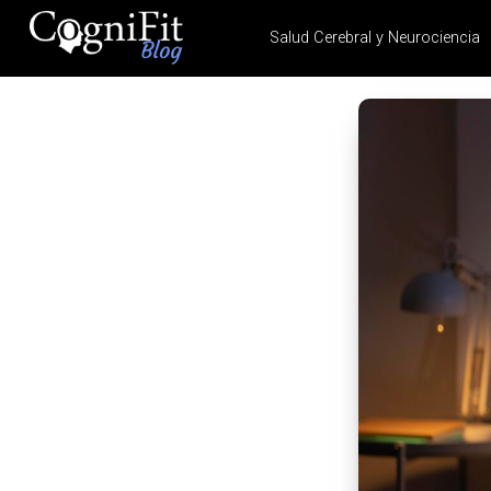
Salud Cerebral y Neurociencia
CogniFit
Blog: Brain
Health
News
Brain Training, Mental
Health, and Wellness