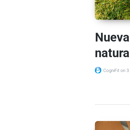
Nueva 
natural
CogniFit
on
3