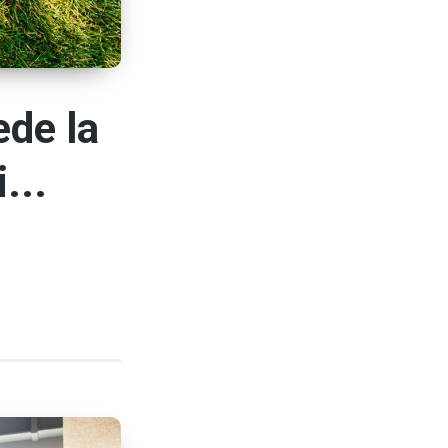
ede la
...