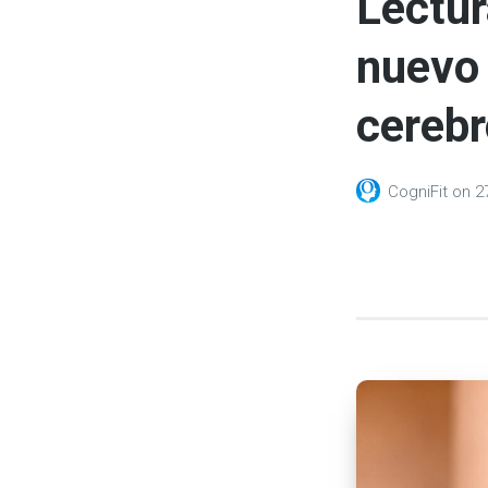
Lectur
nuevo 
cerebr
CogniFit
on
2