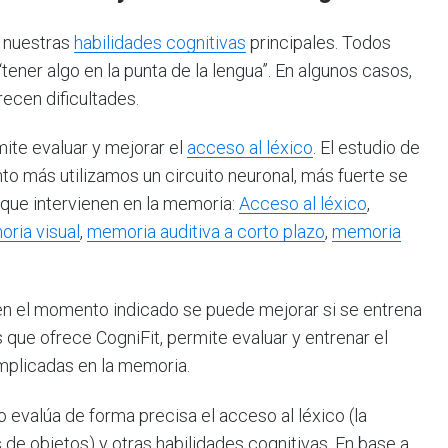
e nuestras
habilidades cognitivas
principales. Todos
ner algo en la punta de la lengua”. En algunos casos,
recen dificultades.
ite evaluar y mejorar el
acceso al léxico
. El estudio de
o más utilizamos un circuito neuronal, más fuerte se
s que intervienen en la memoria:
Acceso al léxico
,
ria visual
,
memoria auditiva a corto plazo
,
memoria
en el momento indicado se puede mejorar si se entrena
 que ofrece CogniFit, permite evaluar y entrenar el
implicadas en la memoria.
 evalúa de forma precisa el acceso al léxico (la
de objetos) y otras habilidades cognitivas. En base a