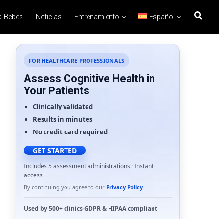
a Bebés
Noticias
Entrenamiento
Español
FOR HEALTHCARE PROFESSIONALS
Assess Cognitive Health in
Your Patients
Clinically validated
Results in minutes
No credit card required
GET STARTED
Includes 5 assessment administrations · Instant
access
By continuing you agree to our
Privacy Policy
.
Used by
500+ clinics
·
GDPR
&
HIPAA
compliant