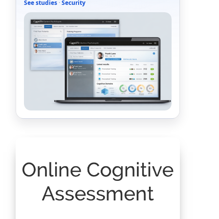
See studies
·
Security