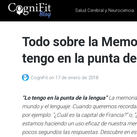
Salud Cerebral y Neurociencia
CogniFit
Blog: Brain
Todo sobre la Memo
Health
News
tengo en la punta de
Brain Training, Mental
Health, and Wellness
CogniFit
on
17 de enero de 2018
“Lo tengo en la punta de la lengua”
La memoria 
mundo y el lenguaje. Cuando queremos recordar
por ejemplo: “¿Cuál es la capital de Francia?” o,
estamos haciendo un uso eficaz de nuestra mem
pocos segundos las respuestas. Descubre en est