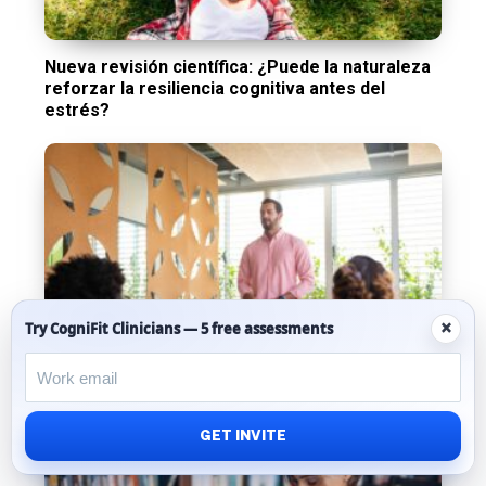
Nueva revisión científica: ¿Puede la naturaleza
reforzar la resiliencia cognitiva antes del
estrés?
×
Try CogniFit Clinicians — 5 free assessments
¿Te quedas en blanco en las reuniones? Cómo
dejar de trabarte al hablar y expresarte con
claridad
GET INVITE