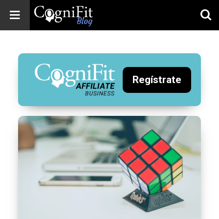
CogniFit
Blog: Brain
Health
News
Regístrate
Brain Training,
Mental Health, and
Wellness