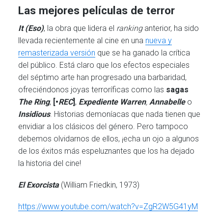
Las mejores películas de terror
It (Eso)
, la obra que lidera el
ranking
anterior, ha sido
llevada recientemente al cine en una
nueva y
remasterizada versión
que se ha ganado la crítica
del público. Está claro que los efectos especiales
del séptimo arte han progresado una barbaridad,
ofreciéndonos joyas terroríficas como las
sagas
The Ring
,
[•
REC
]
,
Expediente Warren
,
Annabelle
o
Insidious
. Historias demoníacas que nada tienen que
envidiar a los clásicos del género. Pero tampoco
debemos olvidarnos de ellos, ¡echa un ojo a algunos
de los éxitos más espeluznantes que los ha dejado
la historia del cine!
El Exorcista
(William Friedkin, 1973)
https://www.youtube.com/watch?v=ZgR2W5G41yM