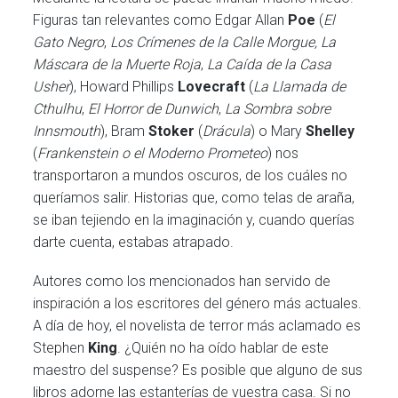
Figuras tan relevantes como Edgar Allan
Poe
(
El
Gato Negro
,
Los Crímenes de la Calle Morgue,
La
Máscara de la Muerte Roja
,
La Caída de la Casa
Usher
), Howard Phillips
Lovecraft
(
La Llamada de
Cthulhu
,
El Horror de Dunwich
,
La Sombra sobre
Innsmouth
), Bram
Stoker
(
Drácula
) o Mary
Shelley
(
Frankenstein o el Moderno Prometeo
) nos
transportaron a mundos oscuros, de los cuáles no
queríamos salir. Historias que, como telas de araña,
se iban tejiendo en la imaginación y, cuando querías
darte cuenta, estabas atrapado.
Autores como los mencionados han servido de
inspiración a los escritores del género más actuales.
A día de hoy, el novelista de terror más aclamado es
Stephen
King
. ¿Quién no ha oído hablar de este
maestro del suspense? Es posible que alguno de sus
libros adorne las estanterías de vuestra casa. Si no