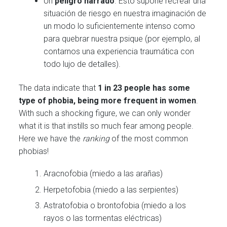
Un
peligro narrado
. Esto supone recrear una
situación de riesgo en nuestra imaginación de
un modo lo suficientemente intenso como
para quebrar nuestra psique (por ejemplo, al
contarnos una experiencia traumática con
todo lujo de detalles).
The data indicate that
1 in 23 people has some
type of phobia, being more frequent in women
.
With such a shocking figure, we can only wonder
what it is that instills so much fear among people.
Here we have the
ranking
of the most common
phobias!
Aracnofobia (miedo a las arañas)
Herpetofobia (miedo a las serpientes)
Astratofobia o brontofobia (miedo a los
rayos o las tormentas eléctricas)