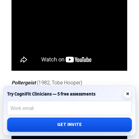
Poltergeist
(1982, Tobe Hooper)
×
Try CogniFit Clinicians — 5 free assessments
GET INVITE