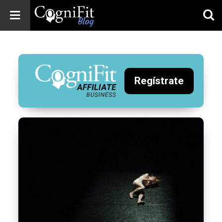
CogniFit
Blog: Brain
Health
News
Regístrate
Brain Training,
Mental Health, and
Wellness