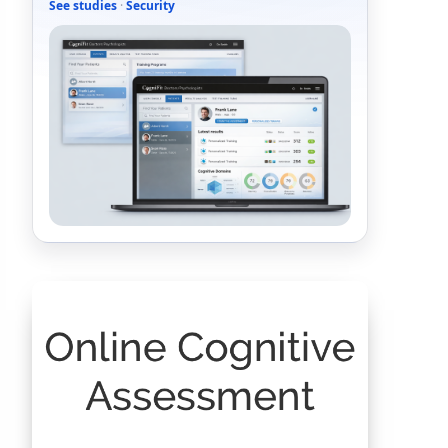
See studies
·
Security