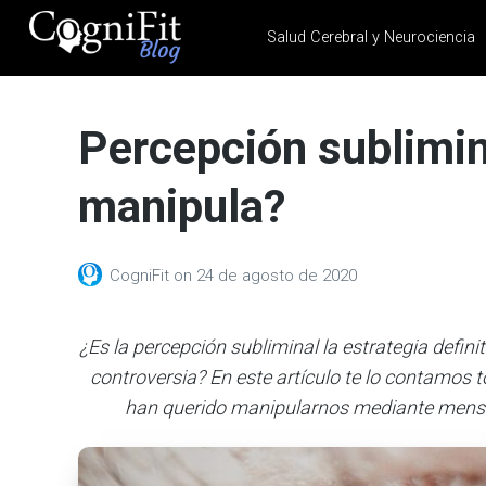
Salud Cerebral y Neurociencia
CogniFit
Blog: Brain
Percepción sublimi
Health
News
manipula?
Brain Training, Mental
Health, and Wellness
CogniFit
on
24 de agosto de 2020
¿Es la percepción subliminal la estrategia defi
controversia? En este artículo te lo contamos
han querido manipularnos mediante mensa