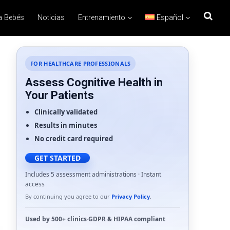
a Bebés
Noticias
Entrenamiento
Español
FOR HEALTHCARE PROFESSIONALS
Assess Cognitive Health in
Your Patients
Clinically validated
Results in minutes
No credit card required
GET STARTED
Includes 5 assessment administrations · Instant
access
By continuing you agree to our
Privacy Policy
.
Used by
500+ clinics
·
GDPR
&
HIPAA
compliant