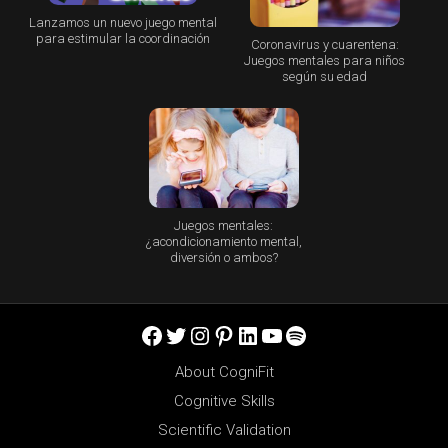
Lanzamos un nuevo juego mental
para estimular la coordinación
Coronavirus y cuarentena:
Juegos mentales para niños
según su edad
Juegos mentales:
¿acondicionamiento mental,
diversión o ambos?
Facebook
Twitter
Instagram
Pinterest
LinkedIn
YouTube
Spotify
About CogniFit
Cognitive Skills
Scientific Validation