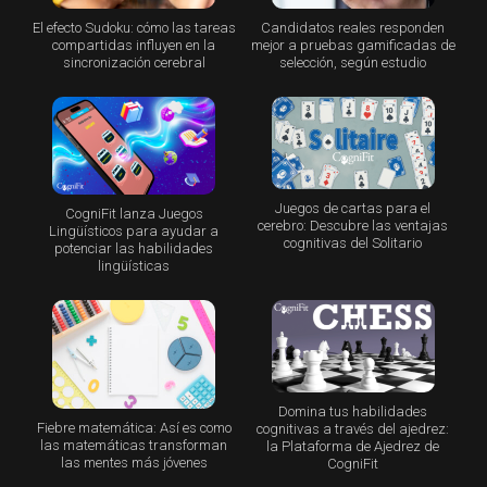
El efecto Sudoku: cómo las tareas
Candidatos reales responden
compartidas influyen en la
mejor a pruebas gamificadas de
sincronización cerebral
selección, según estudio
Juegos de cartas para el
CogniFit lanza Juegos
cerebro: Descubre las ventajas
Lingüísticos para ayudar a
cognitivas del Solitario
potenciar las habilidades
lingüísticas
Domina tus habilidades
Fiebre matemática: Así es como
cognitivas a través del ajedrez:
las matemáticas transforman
la Plataforma de Ajedrez de
las mentes más jóvenes
CogniFit