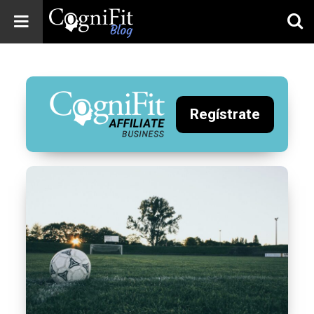
CogniFit
Blog: Brain
Health
News
Regístrate
Brain Training,
Mental Health, and
Wellness