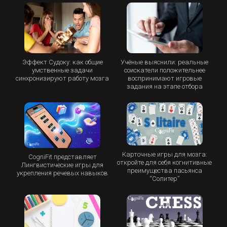
Эффект Судоку: как общие
Учёные выяснили: реальные
умственные задачи
соискатели положительнее
синхронизируют работу мозга
воспринимают игровые
задания на этапе отбора
Карточные игры для мозга:
CogniFit представляет
откройте для себя когнитивные
Лингвистические игры для
преимущества пасьянса
укрепления речевых навыков
“Cолитер”