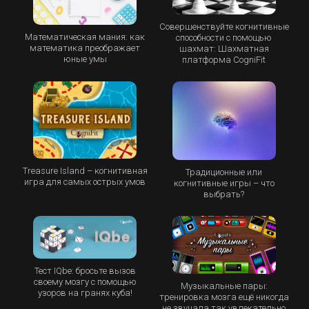
Совершенствуйте когнитивные
Математическая мания: как
способности с помощью
математика преображает
шахмат: Шахматная
юные умы
платформа CogniFit
Treasure Island – когнитивная
Традиционные или
игра для самых острых умов
когнитивные игры – что
выбрать?
Тест IQbe: бросьте вызов
своему мозгу с помощью
Музыкальные пары:
узоров на гранях куба!
тренировка мозга ещё никогда
не звучала так увлекательно