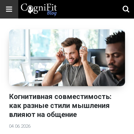
CogniFit
Blog: Brain
Health
News
Brain Training,
Mental Health, and
Wellness
Когнитивная совместимость:
как разные стили мышления
влияют на общение
04.06.2026