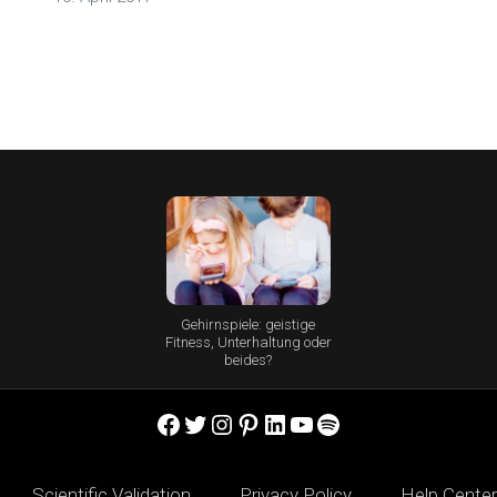
Gehirnspiele: geistige
Fitness, Unterhaltung oder
beides?
Facebook
Twitter
Instagram
Pinterest
LinkedIn
YouTube
Spotify
Scientific Validation
Privacy Policy
Help Center