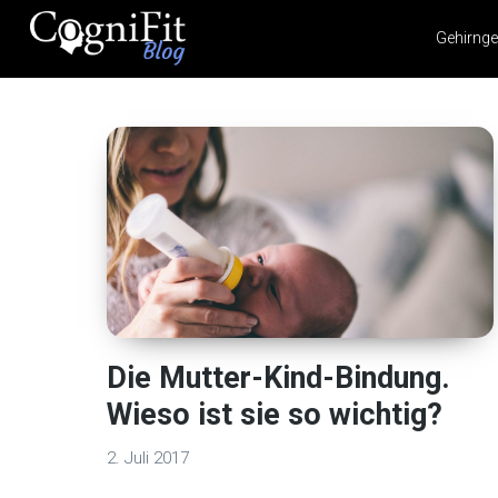
Gehirnge
CogniFit
Blog: Brain
Health
News
Brain Training, Mental
Health, and Wellness
Die Mutter-Kind-Bindung.
Wieso ist sie so wichtig?
2. Juli 2017