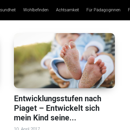
sundheit
Wohlbefinden
Achtsamkeit
Für Pädagoginnen
F
Entwicklungsstufen nach
Piaget – Entwickelt sich
mein Kind seine...
10. April 2017