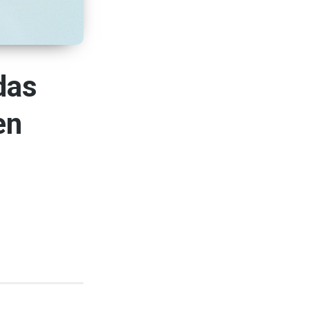
das
en