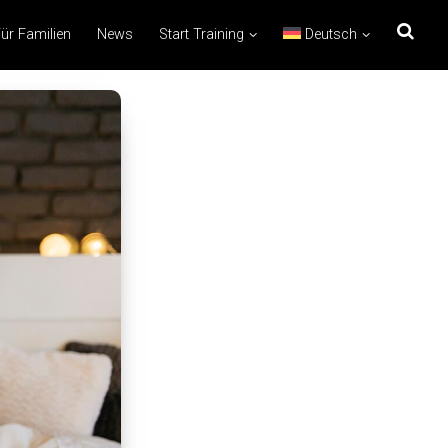
ür Familien
News
Start Training
Deutsch