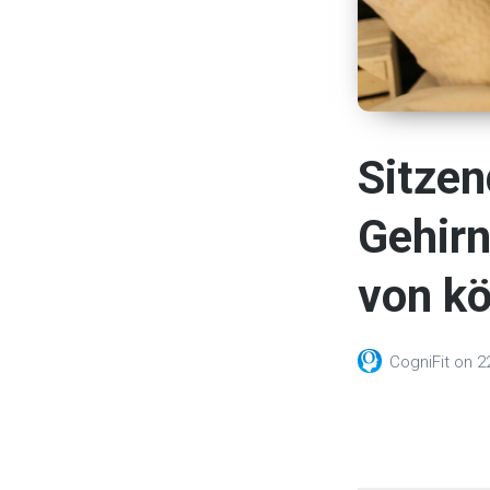
Sitzen
Gehir
von kö
CogniFit
on
2