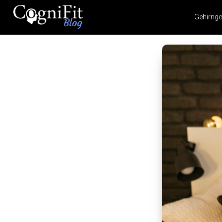
Gehirnge
CogniFit
Blog: Brain
Health
News
Brain Training, Mental
Health, and Wellness