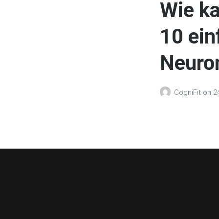
Wie k
10 ein
Neuron
CogniFit
on
2