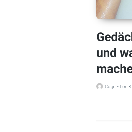
Gedäch
und wa
mach
CogniFit
on
3