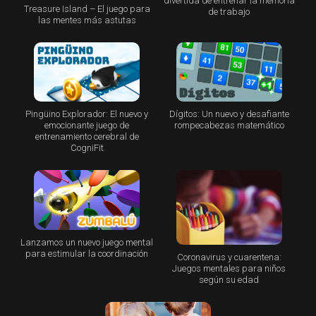
divertida de entrenar la memoria
Treasure Island – El juego para
de trabajo
las mentes más astutas
Pingüino Explorador: El nuevo y
Dígitos: Un nuevo y desafiante
emocionante juego de
rompecabezas matemático
entrenamiento cerebral de
CogniFit
Lanzamos un nuevo juego mental
para estimular la coordinación
Coronavirus y cuarentena:
Juegos mentales para niños
según su edad