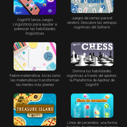
Juegos de cartas para el
CogniFit lanza Juegos
cerebro: Descubre las ventajas
Lingüísticos para ayudar a
cognitivas del Solitario
potenciar las habilidades
lingüísticas
Domina tus habilidades
Fiebre matemática: Así es como
cognitivas a través del ajedrez:
las matemáticas transforman
la Plataforma de Ajedrez de
las mentes más jóvenes
CogniFit
Línea de caramelos: una forma