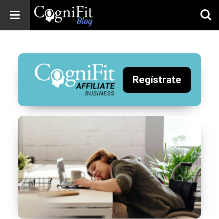
CogniFit
Blog: Brain
Health
News
Regístrate
Brain Training,
Mental Health, and
Wellness