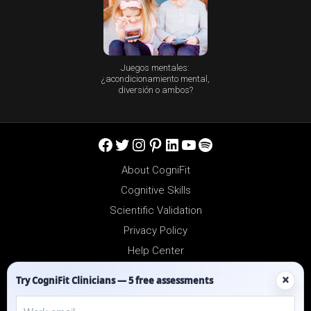
Juegos mentales:
¿acondicionamiento mental,
diversión o ambos?
Facebook
Twitter
Instagram
Pinterest
LinkedIn
YouTube
Spotify
About CogniFit
Cognitive Skills
Scientific Validation
Privacy Policy
Help Center
Reseller Platform
×
Try CogniFit Clinicians — 5 free assessments
Affiliates