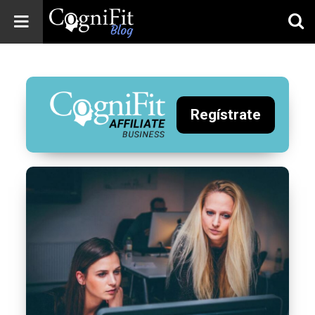
CogniFit
Blog: Brain
Health
News
Regístrate
Brain Training,
Mental Health, and
Wellness