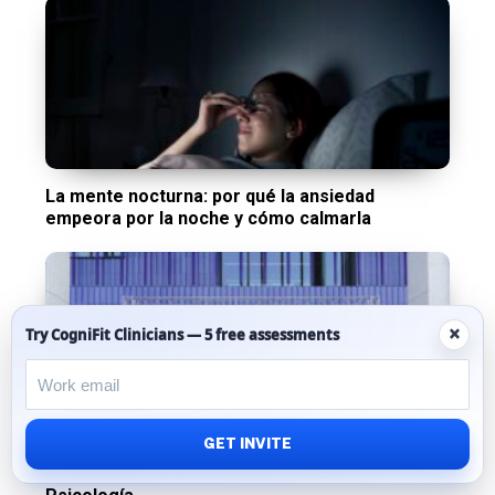
La mente nocturna: por qué la ansiedad
empeora por la noche y cómo calmarla
×
Try CogniFit Clinicians — 5 free assessments
GET INVITE
CogniFit participa en el CIPIE2026 para explorar
el futuro de la IA y la innovación digital en