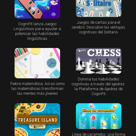
Juegos de cartas para el
CogniFit lanza Juegos
cerebro: Descubre las ventajas
Lingüísticos para ayudar a
cognitivas del Solitario
potenciar las habilidades
lingüísticas
Domina tus habilidades
Fiebre matemática: Así es como
cognitivas a través del ajedrez:
las matemáticas transforman
la Plataforma de Ajedrez de
las mentes más jóvenes
CogniFit
Línea de caramelos: una forma