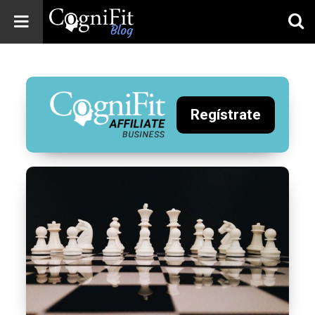
CogniFit
Blog: Brain
Health
News
Regístrate
Brain Training,
Mental Health, and
Wellness