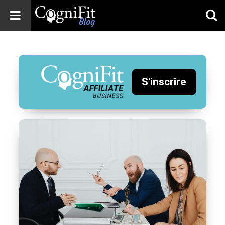
CogniFit
Blog: Brain
Health
News
S'inscrire
Brain Training,
Mental Health, and
Wellness