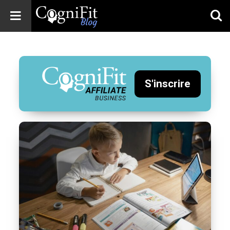
CogniFit
Blog: Brain
Health
News
S'inscrire
Brain Training,
Mental Health, and
Wellness