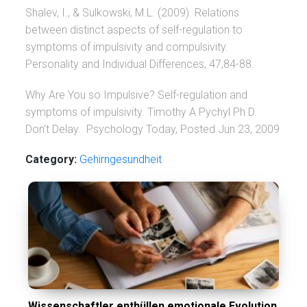
Shalev, I., & Sulkowski, M.L. (2009). Relations
between distinct aspects of self-regulation to
symptoms of impulsivity and compulsivity.
Personality and Individual Differences, 47,84-88.
Why Are You so Impulsive? Self-regulation and
symptoms of impulsivity. Timothy A Pychyl Ph.D.
Don’t Delay. Psychology Today, Posted Jun 23, 2009
Category:
Gehirngesundheit
Wissenschaftler enthüllen emotionale Evolution