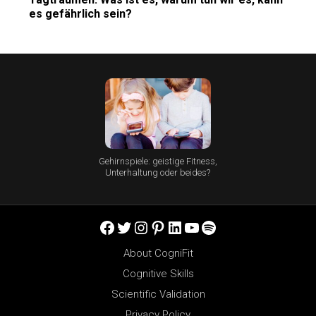
es gefährlich sein?
Gehirnspiele: geistige Fitness,
Unterhaltung oder beides?
Facebook
Twitter
Instagram
Pinterest
LinkedIn
YouTube
Spotify
About CogniFit
Cognitive Skills
Scientific Validation
Privacy Policy