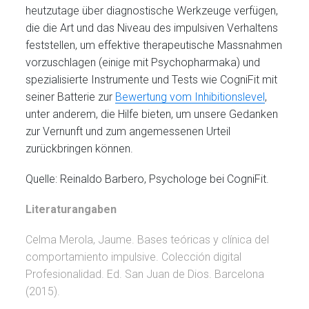
heutzutage über diagnostische Werkzeuge verfügen,
die die Art und das Niveau des impulsiven Verhaltens
feststellen, um effektive therapeutische Massnahmen
vorzuschlagen (einige mit Psychopharmaka) und
spezialisierte Instrumente und Tests wie CogniFit mit
seiner Batterie zur
Bewertung vom Inhibitionslevel
,
unter anderem, die Hilfe bieten, um unsere Gedanken
zur Vernunft und zum angemessenen Urteil
zurückbringen können.
Quelle: Reinaldo Barbero, Psychologe bei CogniFit.
Literaturangaben
Celma Merola, Jaume. Bases teóricas y clínica del
comportamiento impulsive. Colección digital
Profesionalidad. Ed. San Juan de Dios. Barcelona
(2015).