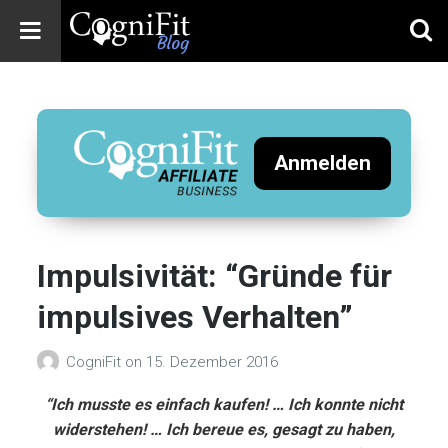
CogniFit
Blog: Brain
Health
News
Anmelden
Brain Training,
Mental Health, and
Wellness
Impulsivität: “Gründe für
impulsives Verhalten”
CogniFit
on
15. Dezember 2016
“Ich musste es einfach kaufen! … Ich konnte nicht
widerstehen! … Ich bereue es, gesagt zu haben,