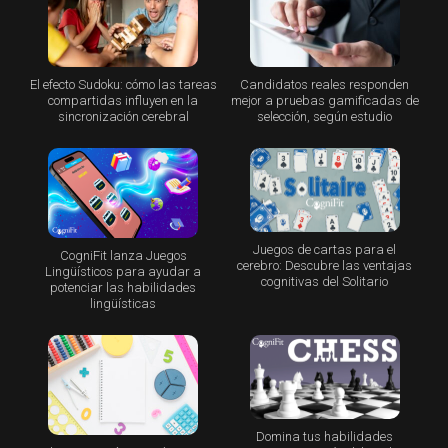
El efecto Sudoku: cómo las tareas
Candidatos reales responden
compartidas influyen en la
mejor a pruebas gamificadas de
sincronización cerebral
selección, según estudio
Juegos de cartas para el
CogniFit lanza Juegos
cerebro: Descubre las ventajas
Lingüísticos para ayudar a
cognitivas del Solitario
potenciar las habilidades
lingüísticas
Domina tus habilidades