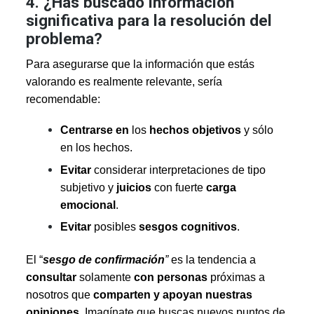
4. ¿Has buscado información
significativa para la resolución del
problema?
Para asegurarse que la información que estás
valorando es realmente relevante, sería
recomendable:
Centrarse
en
los
hechos objetivos
y sólo
en los hechos.
Evitar
considerar interpretaciones de tipo
subjetivo y
juicios
con fuerte
carga
emocional
.
Evitar
posibles
sesgos
cognitivos
.
El “
sesgo de confirmación
”
es la tendencia a
consultar
solamente
con personas
próximas a
nosotros que
comparten y apoyan nuestras
opiniones
. Imagínate que buscas nuevos puntos de