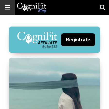
CogniFit
Blog: Brain
Health
News
Regístrate
Brain Training,
Mental Health, and
Wellness