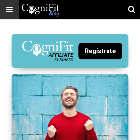
CogniFit
Blog: Brain
Health
News
Regístrate
Brain Training,
Mental Health, and
Wellness