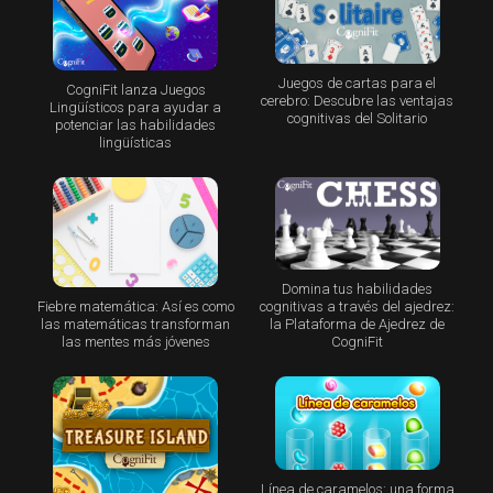
Juegos de cartas para el
CogniFit lanza Juegos
cerebro: Descubre las ventajas
Lingüísticos para ayudar a
cognitivas del Solitario
potenciar las habilidades
lingüísticas
Domina tus habilidades
Fiebre matemática: Así es como
cognitivas a través del ajedrez:
las matemáticas transforman
la Plataforma de Ajedrez de
las mentes más jóvenes
CogniFit
Línea de caramelos: una forma