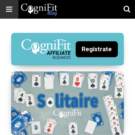
CogniFit
Blog: Brain
Health
News
Regístrate
Brain Training,
Mental Health, and
Wellness