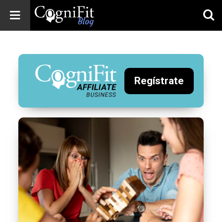
CogniFit
Blog: Brain
Health
News
Regístrate
Brain Training,
Mental Health, and
Wellness