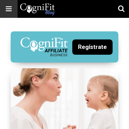
CogniFit
Blog: Brain
Health
News
Regístrate
Brain Training,
Mental Health, and
Wellness