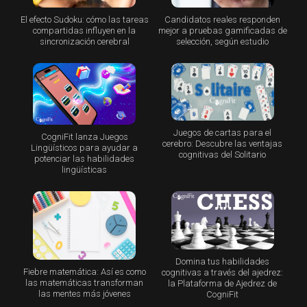
El efecto Sudoku: cómo las tareas
Candidatos reales responden
compartidas influyen en la
mejor a pruebas gamificadas de
sincronización cerebral
selección, según estudio
Juegos de cartas para el
CogniFit lanza Juegos
cerebro: Descubre las ventajas
Lingüísticos para ayudar a
cognitivas del Solitario
potenciar las habilidades
lingüísticas
Domina tus habilidades
Fiebre matemática: Así es como
cognitivas a través del ajedrez:
las matemáticas transforman
la Plataforma de Ajedrez de
las mentes más jóvenes
CogniFit