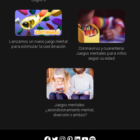
Lanzamos un nuevo juego mental
para estimular la coordinación
Coronavirus y cuarentena:
Juegos mentales para niños
según su edad
Juegos mentales:
¿acondicionamiento mental,
diversión o ambos?
Facebook
Twitter
Instagram
Pinterest
LinkedIn
YouTube
Spotify