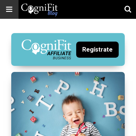
CogniFit
Blog: Brain
Health
News
Regístrate
Brain Training,
Mental Health, and
Wellness