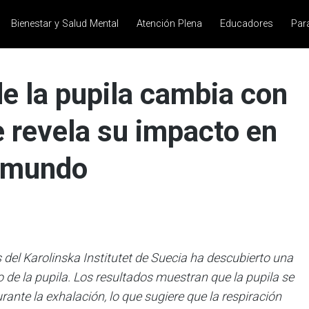
Bienestar y Salud Mental
Atención Plena
Educadores
Par
de la pupila cambia con
ue revela su impacto en
l mundo
 del Karolinska Institutet de Suecia ha descubierto una
o de la pupila. Los resultados muestran que la pupila se
ante la exhalación, lo que sugiere que la respiración