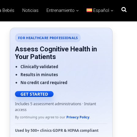
a Bebés
Noticias
Entrenamiento
Español
FOR HEALTHCARE PROFESSIONALS
Assess Cognitive Health in
Your Patients
Clinically validated
Results in minutes
No credit card required
GET STARTED
Includes 5 assessment administrations · Instant
access
By continuing you agree to our
Privacy Policy
.
Used by
500+ clinics
·
GDPR
&
HIPAA
compliant