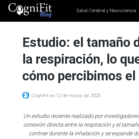
Salud Cerebral y Neurociencia
CogniFit
Blog: Brain
Estudio: el tamaño 
Health
News
la respiración, lo q
Brain Training, Mental
Health, and Wellness
cómo percibimos e
CogniFit
on
12 de marzo de 2025
Un estudio reciente realizado por investigadores
conexión directa entre la respiración y el tamañ
contrae durante la inhalación y se expande dur