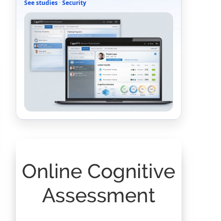
See studies
·
Security