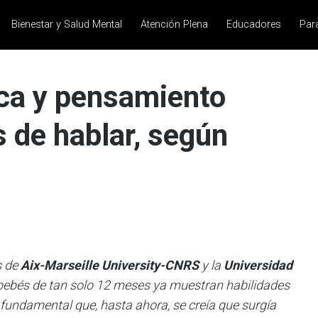
Bienestar y Salud Mental
Atención Plena
Educadores
Par
ica y pensamiento
 de hablar, según
s de
Aix-Marseille University-CNRS
y la
Universidad
bebés de tan solo 12 meses ya muestran habilidades
fundamental que, hasta ahora, se creía que surgía