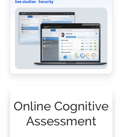
See studies
·
Security