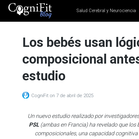
Salud Cerebral y Neurociencia
CogniFit
Blog: Brain
Los bebés usan lóg
Health
News
composicional antes
Brain Training, Mental
Health, and Wellness
estudio
CogniFit
on
7 de abril de 2025
Un nuevo estudio realizado por investigadore
PSL
(ambas en Francia) ha revelado que los 
composicionales, una capacidad cognitiva 