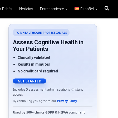
a Bebés
Noticias
Entrenamiento
Español
FOR HEALTHCARE PROFESSIONALS
Assess Cognitive Health in
Your Patients
Clinically validated
Results in minutes
No credit card required
GET STARTED
Includes 5 assessment administrations · Instant
access
By continuing you agree to our
Privacy Policy
.
Used by
500+ clinics
·
GDPR
&
HIPAA
compliant