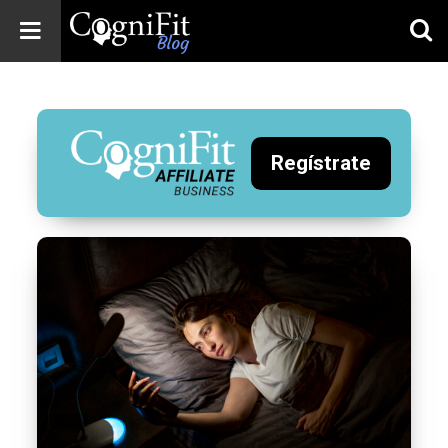
CogniFit
Blog: Brain
Health
News
Regístrate
Brain Training,
Mental Health, and
Wellness