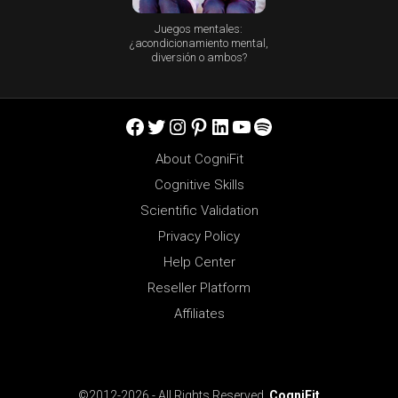
Juegos mentales:
¿acondicionamiento mental,
diversión o ambos?
Facebook
Twitter
Instagram
Pinterest
LinkedIn
YouTube
Spotify
About CogniFit
Cognitive Skills
Scientific Validation
Privacy Policy
Help Center
Reseller Platform
Affiliates
©2012-2026 - All Rights Reserved.
CogniFit