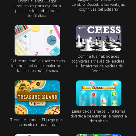
CogniFit lanza Juegos
cerebro: Descubre las ventajas
Lingüísticos para ayudar a
cognitivas del Solitario
potenciar las habilidades
lingüísticas
Domina tus habilidades
Fiebre matemática: Así es como
cognitivas a través del ajedrez:
las matemáticas transforman
la Plataforma de Ajedrez de
las mentes más jóvenes
CogniFit
Línea de caramelos: una forma
divertida de entrenar la memoria
Treasure Island – El juego para
de trabajo
las mentes más astutas