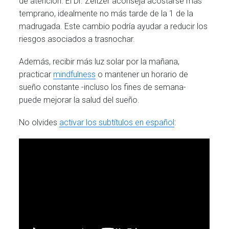
de atención. El Dr. Zeitzer aconseja acostarse más
temprano, idealmente no más tarde de la 1 de la
madrugada. Este cambio podría ayudar a reducir los
riesgos asociados a trasnochar.
Además, recibir más luz solar por la mañana,
practicar
mindfulness
o mantener un horario de
sueño constante -incluso los fines de semana-
puede mejorar la salud del sueño.
No olvides
activar los subtítulos en español
: