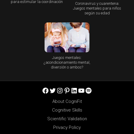
para estimular la coordinación
Coronavirus y cuarentena:
Juegos mentales para niños
según su edad
Juegos mentales:
¿acondicionamiento mental,
diversión o ambos?
Facebook
Twitter
Instagram
Pinterest
LinkedIn
YouTube
Spotify
About CogniFit
Cognitive Skills
Scientific Validation
Privacy Policy