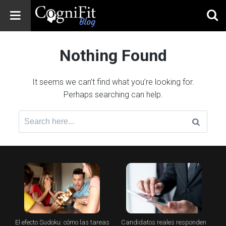
CogniFit
Blog: Brain
Nothing Found
Health
News
It seems we can’t find what you’re looking for.
Brain Training,
Perhaps searching can help.
Mental Health, and
Wellness
Search
for:
El efecto Sudoku: cómo las tareas
Candidatos reales responden