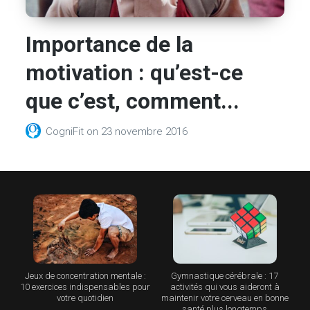
Importance de la
motivation : qu’est-ce
que c’est, comment...
CogniFit
on
23 novembre 2016
Jeux de concentration mentale :
Gymnastique cérébrale : 17
10 exercices indispensables pour
activités qui vous aideront à
votre quotidien
maintenir votre cerveau en bonne
santé plus longtemps