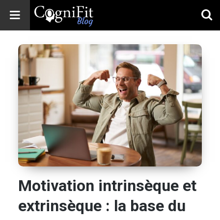
CogniFit
Blog: Brain
Health
News
Brain Training,
Mental Health, and
Wellness
Motivation intrinsèque et
extrinsèque : la base du