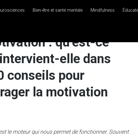
eurosciences
Bien-être et santé mentale
Mindfulness
Éducat
ivation : qu’est-ce
intervient-elle dans
0 conseils pour
rager la motivation
est le moteur qui
nous permet de fonctionner. Souvent