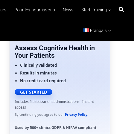
eurs
Pour les nourrissons
News
Start Training
Français
FOR HEALTHCARE PROFESSIONALS
Assess Cognitive Health in
Your Patients
Clinically validated
Results in minutes
No credit card required
GET STARTED
Includes 5 assessment administrations · Instant
access
By continuing you agree to our
Privacy Policy
.
Used by
500+ clinics
·
GDPR
&
HIPAA
compliant