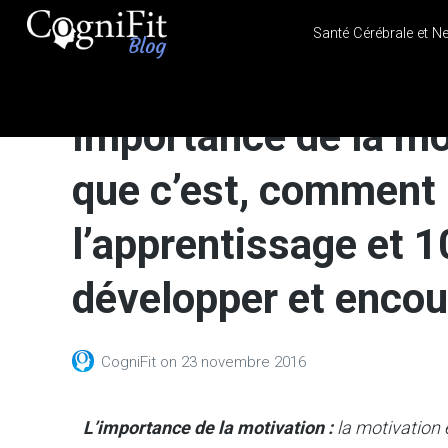
Santé Cérébrale et N
CogniFit
Blog: Brain
Importance de la mot
Health
News
que c’est, comment 
Brain Training, Mental
Health, and Wellness
l’apprentissage et 1
développer et encou
CogniFit
on
23 novembre 2016
L’importance de la motivation :
la motivation 