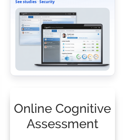
See studies
·
Security