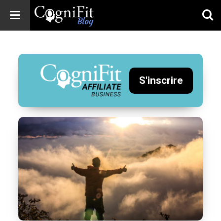
CogniFit
Blog: Brain
Health
News
S'inscrire
Brain Training,
Mental Health, and
Wellness