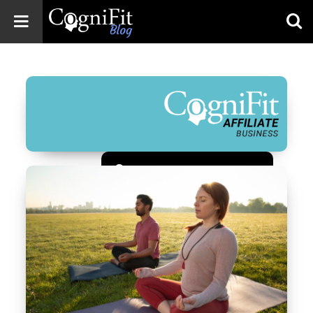
CogniFit
Blog: Brain
Health
News
Brain Training,
Mental Health, and
Wellness
Зарегистрироваться