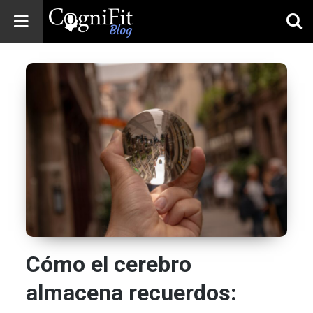
CogniFit
Blog: Brain
Health
News
Brain Training,
Mental Health, and
Wellness
Cómo el cerebro
almacena recuerdos: