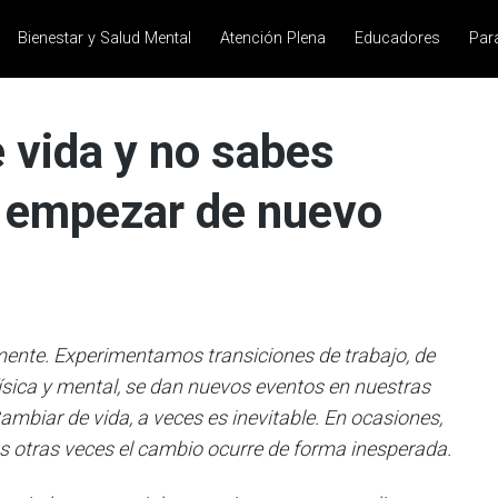
Bienestar y Salud Mental
Atención Plena
Educadores
Par
 vida y no sabes
 empezar de nuevo
mente. Experimentamos transiciones de trabajo, de
ísica y mental, se dan nuevos eventos en nuestras
biar de vida, a veces es inevitable. En ocasiones,
s otras veces el cambio ocurre de forma inesperada.