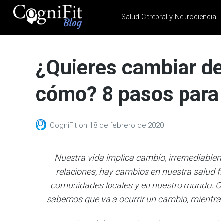
Salud Cerebral y Neurociencia
CogniFit
Blog: Brain
¿Quieres cambiar de
Health
News
cómo? 8 pasos para
Brain Training, Mental
Health, and Wellness
CogniFit
on
18 de febrero de 2020
Nuestra vida implica cambio, irremediable
relaciones, hay cambios en nuestra salud f
comunidades locales y en nuestro mundo. Cam
sabemos que va a ocurrir un cambio, mientra