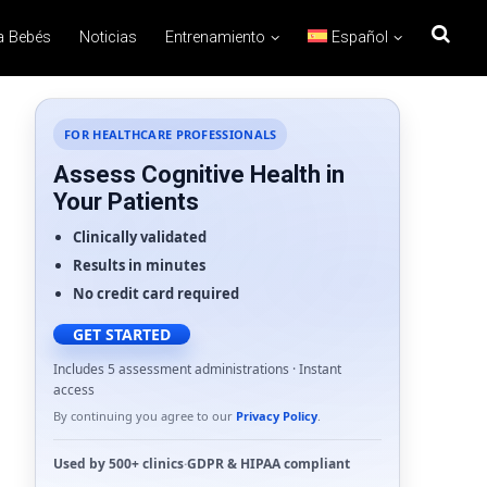
a Bebés
Noticias
Entrenamiento
Español
FOR HEALTHCARE PROFESSIONALS
Assess Cognitive Health in
Your Patients
Clinically validated
Results in minutes
No credit card required
GET STARTED
Includes 5 assessment administrations · Instant
access
By continuing you agree to our
Privacy Policy
.
Used by
500+ clinics
·
GDPR
&
HIPAA
compliant