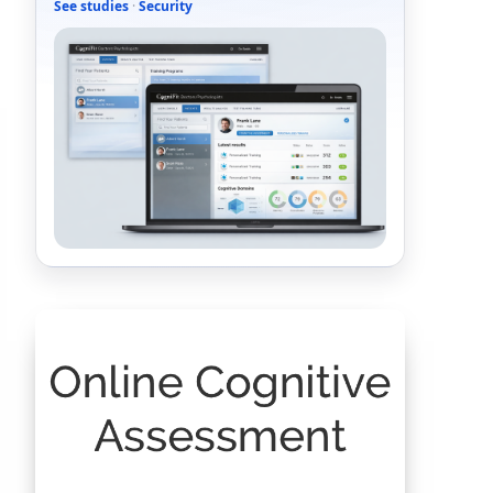
See studies
·
Security