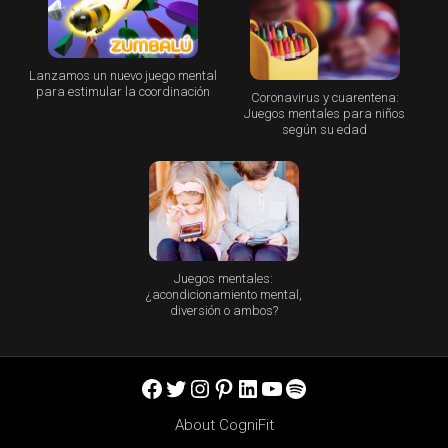
Lanzamos un nuevo juego mental
para estimular la coordinación
Coronavirus y cuarentena:
Juegos mentales para niños
según su edad
Juegos mentales:
¿acondicionamiento mental,
diversión o ambos?
Facebook
Twitter
Instagram
Pinterest
LinkedIn
YouTube
Spotify
About CogniFit