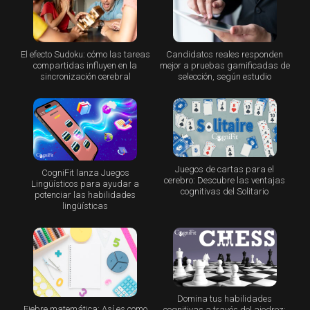
El efecto Sudoku: cómo las tareas
Candidatos reales responden
compartidas influyen en la
mejor a pruebas gamificadas de
sincronización cerebral
selección, según estudio
Juegos de cartas para el
CogniFit lanza Juegos
cerebro: Descubre las ventajas
Lingüísticos para ayudar a
cognitivas del Solitario
potenciar las habilidades
lingüísticas
Domina tus habilidades
Fiebre matemática: Así es como
cognitivas a través del ajedrez: