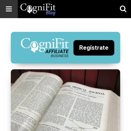
CogniFit
Blog: Brain
Health
News
Regístrate
Brain Training,
Mental Health, and
Wellness