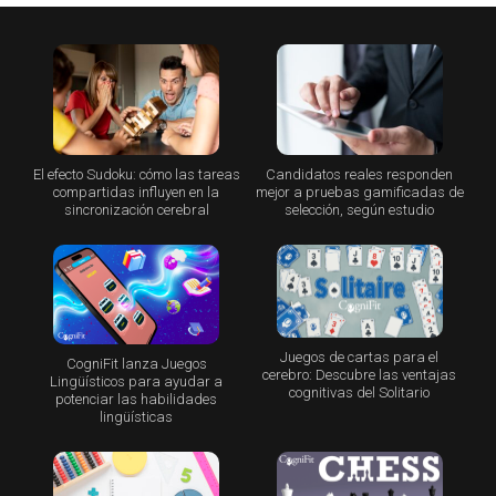
El efecto Sudoku: cómo las tareas
Candidatos reales responden
compartidas influyen en la
mejor a pruebas gamificadas de
sincronización cerebral
selección, según estudio
Juegos de cartas para el
CogniFit lanza Juegos
cerebro: Descubre las ventajas
Lingüísticos para ayudar a
cognitivas del Solitario
potenciar las habilidades
lingüísticas