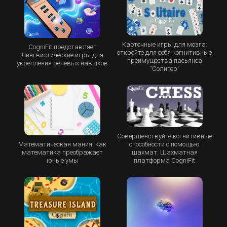
Карточные игры для мозга:
CogniFit представляет
откройте для себя когнитивные
Лингвистические игры для
преимущества пасьянса
укрепления речевых навыков
“Cолитер”
Совершенствуйте когнитивные
Математическая мания: как
способности с помощью
математика преображает
шахмат: Шахматная
юные умы
платформа CogniFit