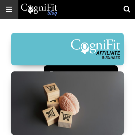
CogniFit
Blog: Brain
Health
News
Brain Training,
Mental Health, and
Wellness
Зарегистрироваться