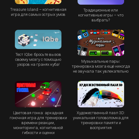
Treasure Island – когнитивная
Традиционные или
игра для самых острых умов
когнитивные игры – что
выбрать?
Тест IQbe: бросьте вызов
своему мозгу с помощью
Музыкальные пары:
узоров на гранях куба!
тренировка мозга ещё никогда
не звучала так увлекательно
Цветовая гонка: аркадная
Художественный пазл 3D:
гоночная игра для тренировки
уникальная головоломка для
времени реакции,
тренировки памяти и
мониторинга, когнитивной
восприятия
гибкости и оценки