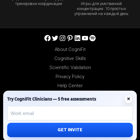
Игры для умственной
тренировки координации
концентрации: 10 простых
упражнений на каждый день
Facebook
Twitter
Instagram
Pinterest
LinkedIn
YouTube
Spotify
About CogniFit
Cognitive Skills
Scientific Validation
Privacy Policy
Help Center
Reseller Platform
×
Try CogniFit Clinicians — 5 free assessments
Affiliates
GET INVITE
©2012-2026 - All Rights Reserved.
CogniFit