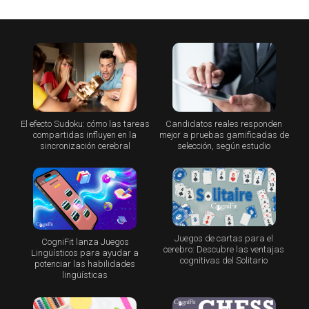
El efecto Sudoku: cómo las tareas
Candidatos reales responden
compartidas influyen en la
mejor a pruebas gamificadas de
sincronización cerebral
selección, según estudio
Juegos de cartas para el
CogniFit lanza Juegos
cerebro: Descubre las ventajas
Lingüísticos para ayudar a
cognitivas del Solitario
potenciar las habilidades
lingüísticas