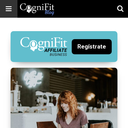
CogniFit
Blog: Brain
Health
News
Regístrate
Brain Training,
Mental Health, and
Wellness