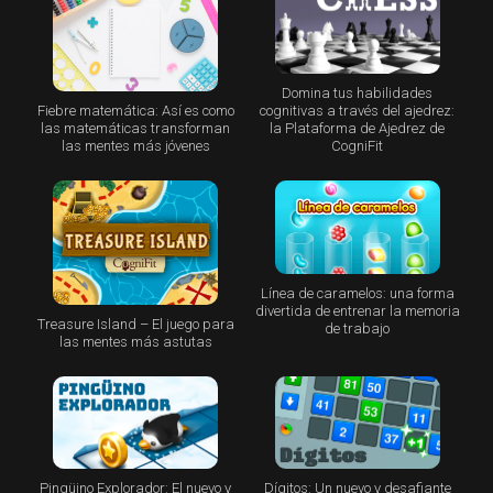
Domina tus habilidades
Fiebre matemática: Así es como
cognitivas a través del ajedrez:
las matemáticas transforman
la Plataforma de Ajedrez de
las mentes más jóvenes
CogniFit
Línea de caramelos: una forma
divertida de entrenar la memoria
Treasure Island – El juego para
de trabajo
las mentes más astutas
Pingüino Explorador: El nuevo y
Dígitos: Un nuevo y desafiante