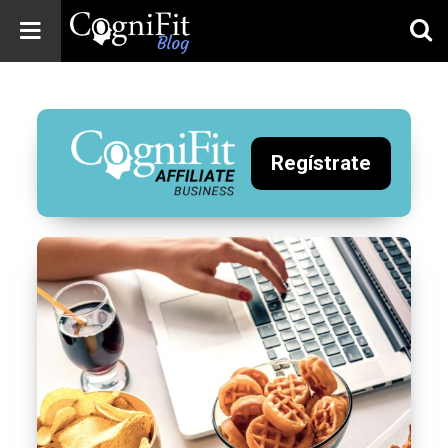
CogniFit
Blog: Brain
Health
News
Regístrate
Brain Training,
Mental Health, and
Wellness