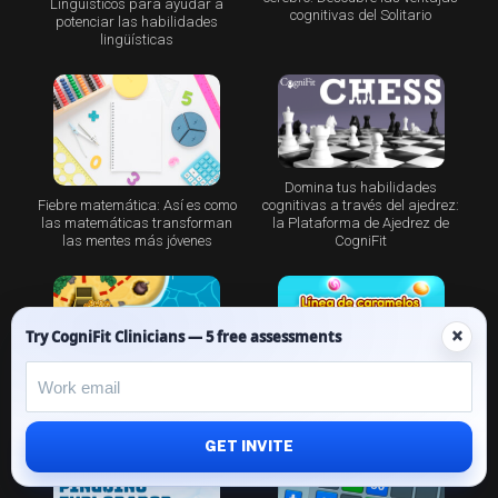
Lingüísticos para ayudar a
cognitivas del Solitario
potenciar las habilidades
lingüísticas
Domina tus habilidades
Fiebre matemática: Así es como
cognitivas a través del ajedrez:
las matemáticas transforman
la Plataforma de Ajedrez de
las mentes más jóvenes
CogniFit
×
Try CogniFit Clinicians — 5 free assessments
Línea de caramelos: una forma
divertida de entrenar la memoria
Treasure Island – El juego para
de trabajo
las mentes más astutas
GET INVITE