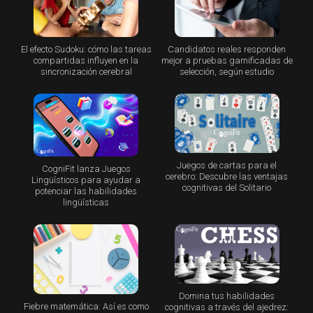
El efecto Sudoku: cómo las tareas
Candidatos reales responden
compartidas influyen en la
mejor a pruebas gamificadas de
sincronización cerebral
selección, según estudio
Juegos de cartas para el
CogniFit lanza Juegos
cerebro: Descubre las ventajas
Lingüísticos para ayudar a
cognitivas del Solitario
potenciar las habilidades
lingüísticas
Domina tus habilidades
Fiebre matemática: Así es como
cognitivas a través del ajedrez: