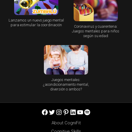
Lanzamos un nuevo juego mental
para estimular la coordinación
Coronavirus y cuarentena:
Juegos mentales para niños
según su edad
Juegos mentales:
¿acondicionamiento mental,
diversión o ambos?
Facebook
Twitter
Instagram
Pinterest
LinkedIn
YouTube
Spotify
About CogniFit
Cognitive Skills