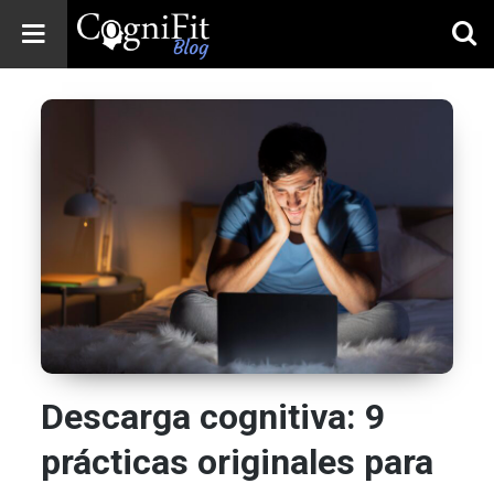
CogniFit
Blog: Brain
Health
News
Brain Training,
Mental Health, and
Wellness
Descarga cognitiva: 9
prácticas originales para