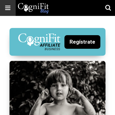
CogniFit
Blog: Brain
Health
News
Regístrate
Brain Training,
Mental Health, and
Wellness