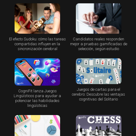
El efecto Sudoku: cómo las tareas
Candidatos reales responden
compartidas influyen en la
mejor a pruebas gamificadas de
sincronización cerebral
selección, según estudio
Juegos de cartas para el
CogniFit lanza Juegos
cerebro: Descubre las ventajas
Lingüísticos para ayudar a
cognitivas del Solitario
potenciar las habilidades
lingüísticas