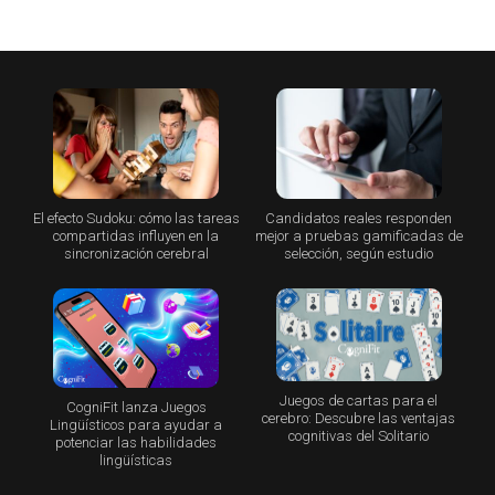
El efecto Sudoku: cómo las tareas
Candidatos reales responden
compartidas influyen en la
mejor a pruebas gamificadas de
sincronización cerebral
selección, según estudio
Juegos de cartas para el
CogniFit lanza Juegos
cerebro: Descubre las ventajas
Lingüísticos para ayudar a
cognitivas del Solitario
potenciar las habilidades
lingüísticas