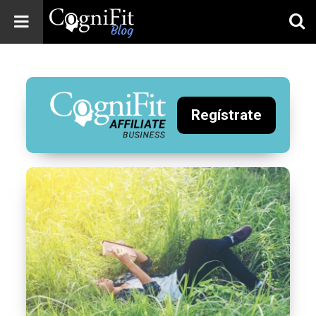
CogniFit
Blog: Brain
Health
News
Regístrate
Brain Training,
Mental Health, and
Wellness