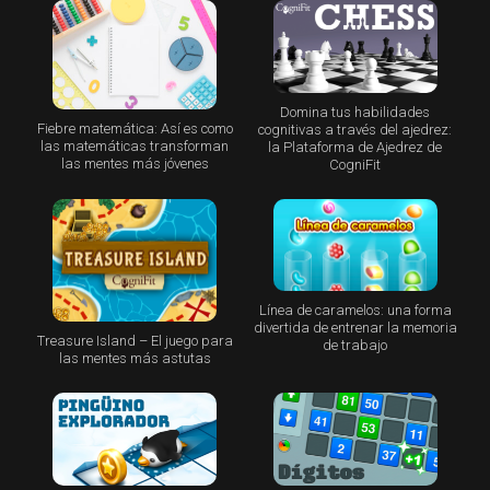
Domina tus habilidades
Fiebre matemática: Así es como
cognitivas a través del ajedrez:
las matemáticas transforman
la Plataforma de Ajedrez de
las mentes más jóvenes
CogniFit
Línea de caramelos: una forma
divertida de entrenar la memoria
Treasure Island – El juego para
de trabajo
las mentes más astutas