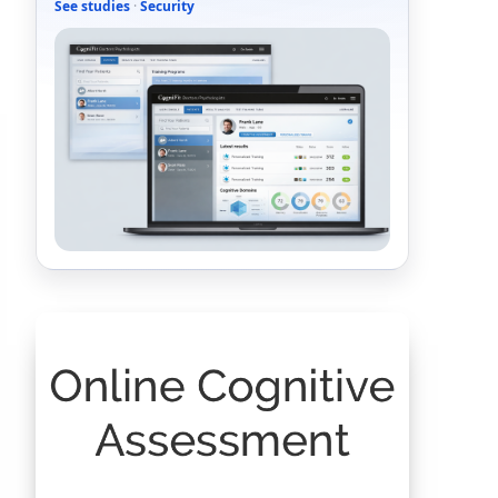
See studies
·
Security