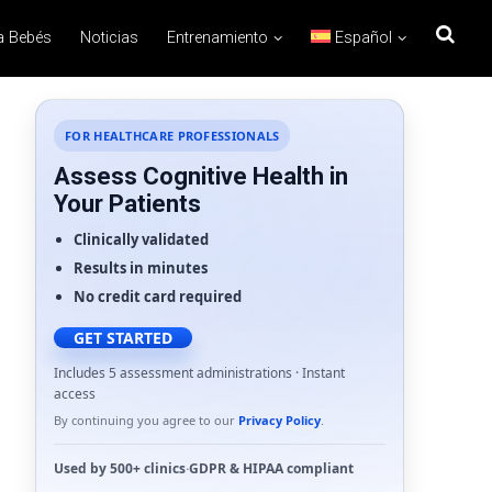
a Bebés
Noticias
Entrenamiento
Español
FOR HEALTHCARE PROFESSIONALS
Assess Cognitive Health in
Your Patients
Clinically validated
Results in minutes
No credit card required
GET STARTED
Includes 5 assessment administrations · Instant
access
By continuing you agree to our
Privacy Policy
.
Used by
500+ clinics
·
GDPR
&
HIPAA
compliant