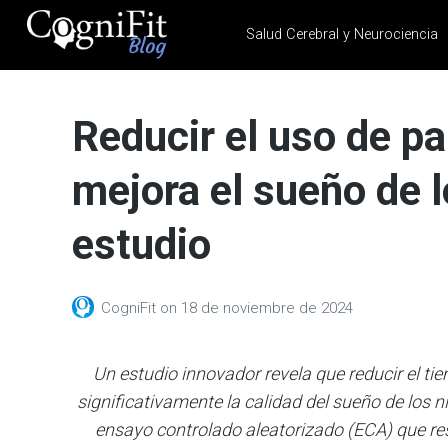
Salud Cerebral y Neurociencia
CogniFit
Blog: Brain
Reducir el uso de pa
Health
News
mejora el sueño de 
Brain Training, Mental
Health, and Wellness
estudio
CogniFit
on
18 de noviembre de 2024
Un estudio innovador revela que reducir el t
significativamente la calidad del sueño de los 
ensayo controlado aleatorizado (ECA) que res