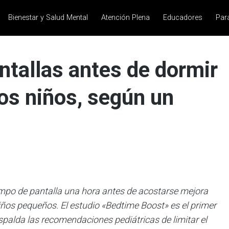
Bienestar y Salud Mental
Atención Plena
Educadores
Par
ntallas antes de dormir
los niños, según un
iempo de pantalla una hora antes de acostarse mejora
niños pequeños. El estudio «Bedtime Boost» es el primer
palda las recomendaciones pediátricas de limitar el