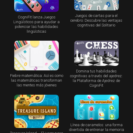
Juegos de cartas para el
CogniFit lanza Juegos
cerebro: Descubre las ventajas
Lingüísticos para ayudar a
cognitivas del Solitario
potenciar las habilidades
lingüísticas
Domina tus habilidades
Fiebre matemática: Así es como
cognitivas a través del ajedrez:
las matemáticas transforman
la Plataforma de Ajedrez de
las mentes más jóvenes
CogniFit
Línea de caramelos: una forma
divertida de entrenar la memoria