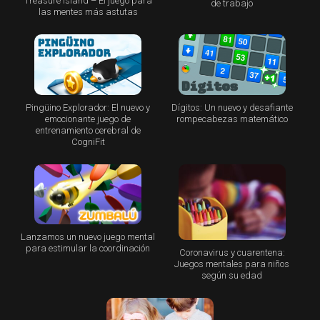
Treasure Island – El juego para
de trabajo
las mentes más astutas
Pingüino Explorador: El nuevo y
Dígitos: Un nuevo y desafiante
emocionante juego de
rompecabezas matemático
entrenamiento cerebral de
CogniFit
Lanzamos un nuevo juego mental
para estimular la coordinación
Coronavirus y cuarentena:
Juegos mentales para niños
según su edad