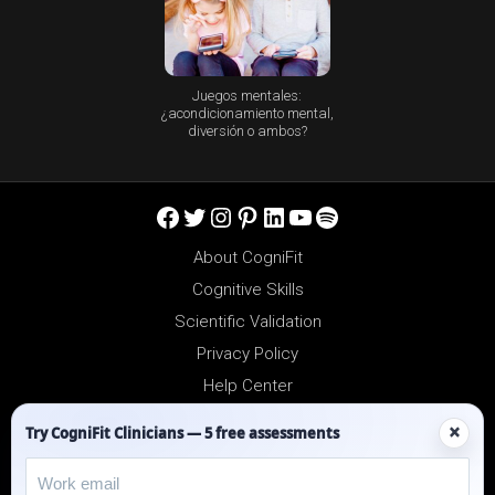
Juegos mentales:
¿acondicionamiento mental,
diversión o ambos?
Facebook
Twitter
Instagram
Pinterest
LinkedIn
YouTube
Spotify
About CogniFit
Cognitive Skills
Scientific Validation
Privacy Policy
Help Center
Reseller Platform
×
Try CogniFit Clinicians — 5 free assessments
Affiliates