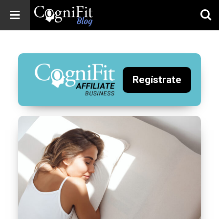
CogniFit
Blog: Brain
Health
News
Regístrate
Brain Training,
Mental Health, and
Wellness