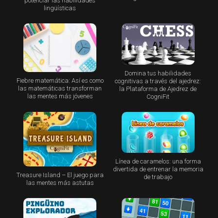
potenciar las habilidades
lingüísticas
Domina tus habilidades
Fiebre matemática: Así es como
cognitivas a través del ajedrez:
las matemáticas transforman
la Plataforma de Ajedrez de
las mentes más jóvenes
CogniFit
Línea de caramelos: una forma
divertida de entrenar la memoria
Treasure Island – El juego para
de trabajo
las mentes más astutas