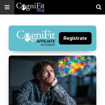
CogniFit
Blog: Brain
Health
News
Regístrate
Brain Training,
Mental Health, and
Wellness