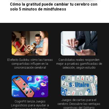
Cómo la gratitud puede cambiar tu cerebro con
solo 5 minutos de mindfulness
El efecto Sudoku: cómo las tareas
Candidatos reales responden
compartidas influyen en la
mejor a pruebas gamificadas de
sincronización cerebral
selección, según estudio
Juegos de cartas para el
CogniFit lanza Juegos
cerebro: Descubre las ventajas
Lingüísticos para ayudar a
cognitivas del Solitario