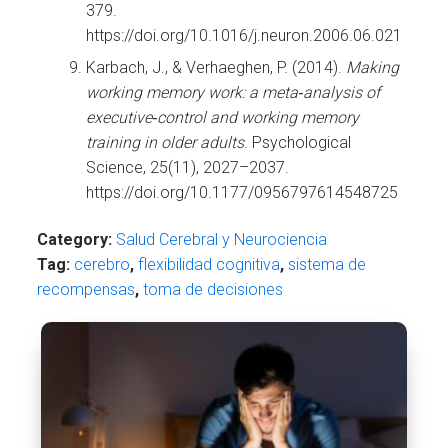
379.
https://doi.org/10.1016/j.neuron.2006.06.021
Karbach, J., & Verhaeghen, P. (2014).
Making
working memory work: a meta‑analysis of
executive‑control and working memory
training in older adults
. Psychological
Science, 25(11), 2027–2037.
https://doi.org/10.1177/0956797614548725
Category:
Salud Cerebral y Neurociencia
Tag:
cerebro
,
flexibilidad cognitiva
,
sistema de
recompensas
,
toma de decisiones