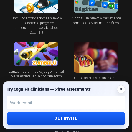
Pingüino Explorador: El nuevo y
Dígitos: Un nuevo y desafiante
emocionante juego de
rompecabezas matemático
entrenamiento cerebral de
CogniFit
Lanzamos un nuevo juego mental
para estimular la coordinación
Coronavirus y cuarentena:
Juegos mentales para niños
según su edad
×
Try CogniFit Clinicians — 5 free assessments
GET INVITE
Juegos mentales: