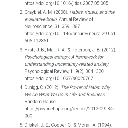
https://doi.org/10.1016/j.tics.2007.05.005
Graybiel, A. M. (2008).
Habits, rituals, and the
evaluative brain
. Annual Review of
Neuroscience, 31, 359–387.
https://doi.org/10.1146/annurev.neuro.29.051
605.112851
Hirsh, J. B., Mar, R. A., & Peterson, J. B. (2012).
Psychological entropy: A framework for
understanding uncertainty-related anxiety
.
Psychological Review, 119(2), 304–320.
https://doi.org/10.1037/a0026767
Duhigg, C. (2012).
The Power of Habit: Why
We Do What We Do in Life and Business
.
Random House.
https://psycnet.apa.org/record/2012-09134-
000
Driskell, J. E., Copper, C., & Moran, A. (1994).