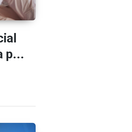
cial
 p...