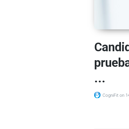
Candid
prueba
...
CogniFit
on
1