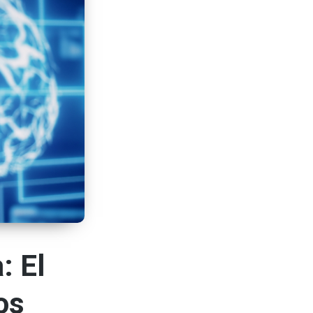
: El
os