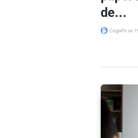
de...
CogniFit
on
1