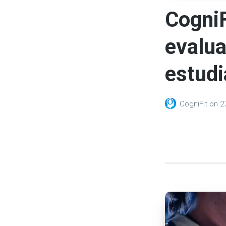
CogniF
evalua
estudi
CogniFit
on
2