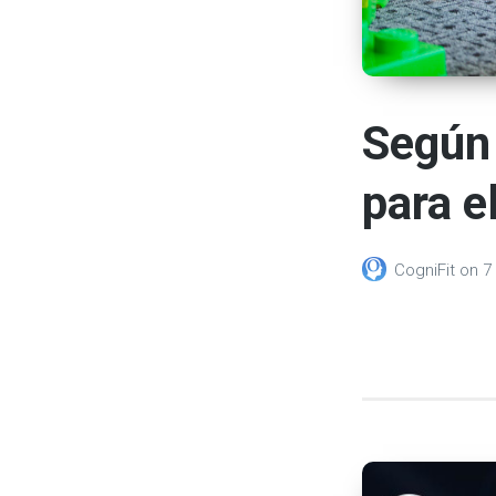
Según 
para el
CogniFit
on
7