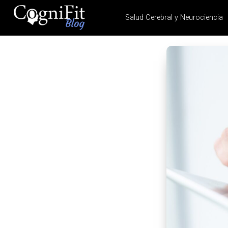
Salud Cerebral y Neurociencia
CogniFit
Blog: Brain
Health
News
Brain Training, Mental
Health, and Wellness