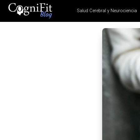
Salud Cerebral y Neurociencia
CogniFit
Blog: Brain
Health
News
Brain Training, Mental
Health, and Wellness