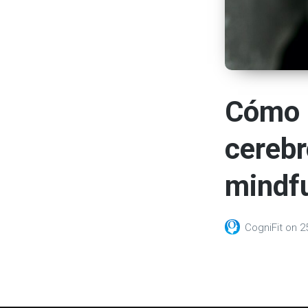
Cómo l
cerebr
mindfu
CogniFit
on
2