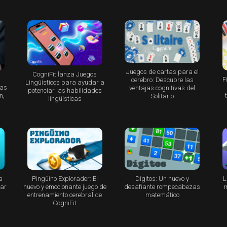
Juegos de cartas para el
CogniFit lanza Juegos
F
cerebro: Descubre las
Lingüísticos para ayudar a
bas
ventajas cognitivas del
potenciar las habilidades
n,
Solitario
lingüísticas
a
Pingüino Explorador: El
Dígitos: Un nuevo y
L
nar
nuevo y emocionante juego de
desafiante rompecabezas
m
entrenamiento cerebral de
matemático
CogniFit