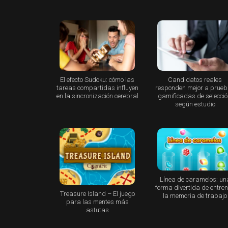
El efecto Sudoku: cómo las
Candidatos reales
tareas compartidas influyen
responden mejor a prue
en la sincronización cerebral
gamificadas de selecció
según estudio
Línea de caramelos: un
forma divertida de entre
Treasure Island – El juego
la memoria de trabajo
para las mentes más
astutas