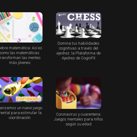
Domina tus habilidades
iebre matemática: Así es
cognitivas a través del
como las matemáticas
ajedrez: la Plataforma de
transforman las mentes
Ajedrez de CogniFit
más jóvenes
anzamos un nuevo juego
ental para estimular la
Coronavirus y cuarentena:
coordinación
Juegos mentales para niños
según su edad