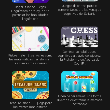
Juegos de cartas para el
CogniFit lanza Juegos
cerebro: Descubre las ventajas
Lingüísticos para ayudar a
cognitivas del Solitario
potenciar las habilidades
lingüísticas
Domina tus habilidades
Fiebre matemática: Así es como
cognitivas a través del ajedrez:
las matemáticas transforman
la Plataforma de Ajedrez de
las mentes más jóvenes
CogniFit
Línea de caramelos: una forma
divertida de entrenar la memoria
Treasure Island – El juego para
de trabajo
las mentes más astutas