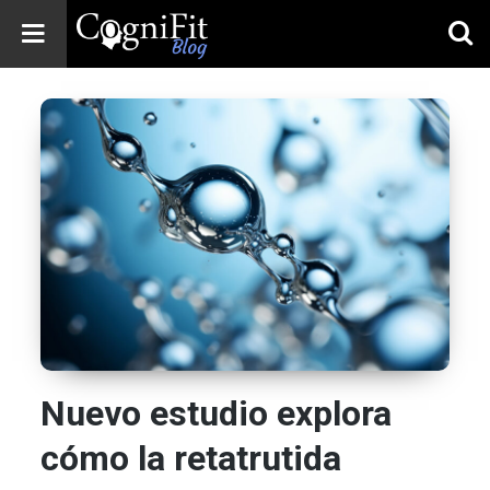
CogniFit
Blog: Brain
Health
News
Brain Training,
Mental Health, and
Wellness
Nuevo estudio explora
cómo la retatrutida