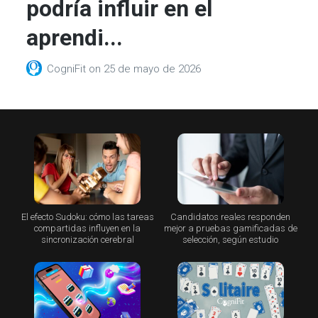
podría influir en el
aprendi...
CogniFit
on
25 de mayo de 2026
El efecto Sudoku: cómo las tareas
Candidatos reales responden
compartidas influyen en la
mejor a pruebas gamificadas de
sincronización cerebral
selección, según estudio