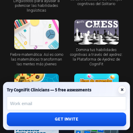
Lingüísticos para ayudar a
cognitivas del Solitario
potenciar las habilidades
lingüísticas
Domina tus habilidades
Fiebre matemática: Así es como
cognitivas a través del ajedrez:
las matemáticas transforman
la Plataforma de Ajedrez de
las mentes más jóvenes
CogniFit
×
Try CogniFit Clinicians — 5 free assessments
Línea de caramelos: una forma
divertida de entrenar la memoria
Treasure Island – El juego para
de trabajo
las mentes más astutas
GET INVITE