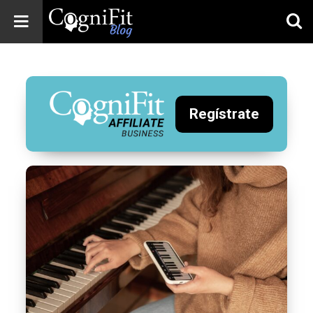
CogniFit
Blog: Brain
Health
News
Regístrate
Brain Training,
Mental Health, and
Wellness