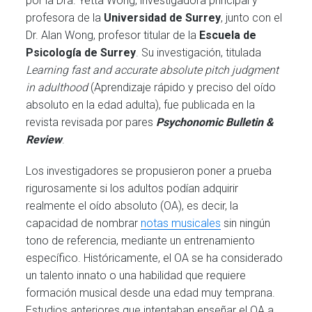
por la Dra. Yetta Wong, investigadora principal y
profesora de la
Universidad de Surrey
, junto con el
Dr. Alan Wong, profesor titular de la
Escuela de
Psicología de Surrey
. Su investigación, titulada
Learning fast and accurate absolute pitch judgment
in adulthood
(Aprendizaje rápido y preciso del oído
absoluto en la edad adulta), fue publicada en la
revista revisada por pares
Psychonomic Bulletin &
Review
.
Los investigadores se propusieron poner a prueba
rigurosamente si los adultos podían adquirir
realmente el oído absoluto (OA), es decir, la
capacidad de nombrar
notas musicales
sin ningún
tono de referencia, mediante un entrenamiento
específico. Históricamente, el OA se ha considerado
un talento innato o una habilidad que requiere
formación musical desde una edad muy temprana.
Estudios anteriores que intentaban enseñar el OA a