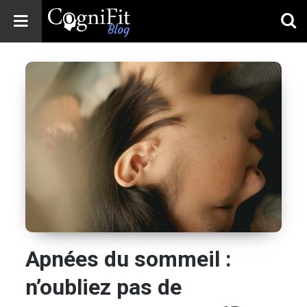
CogniFit
Blog: Brain
Health
News
Brain Training,
Mental Health, and
Wellness
Apnées du sommeil :
n’oubliez pas de