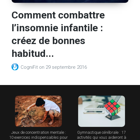
Comment combattre
l’insomnie infantile :
créez de bonnes
habitud...
CogniFit
on
29 septembre 2016
Jeux de concentration mentale :
Gymnastique cérébrale : 17
10 exercices indispensables pour
activités qui vous aideront à