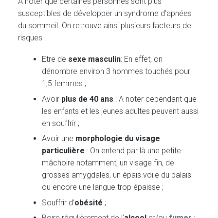
A noter que certaines personnes sont plus
susceptibles de développer un syndrome d’apnées
du sommeil. On retrouve ainsi plusieurs facteurs de
risques :
Etre de
sexe masculin
: En effet, on
dénombre environ 3 hommes touchés pour
1,5 femmes ;
Avoir
plus de 40 ans
: A noter cependant que
les enfants et les jeunes adultes peuvent aussi
en souffrir ;
Avoir une
morphologie du visage
particulière
: On entend par là une petite
mâchoire notamment, un visage fin, de
grosses amygdales, un épais voile du palais
ou encore une langue trop épaisse ;
Souffrir d’
obésité
;
Boire régulièrement de l’
alcool
et/ou
fumer
;