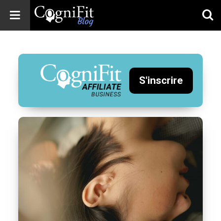
CogniFit
Blog: Brain
Health
News
S'inscrire
Brain Training,
Mental Health, and
Wellness